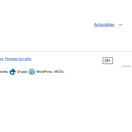
Achszähler
ка
,
Реклама на сайте
18+
omla,
Drupal,
WordPress, MODx.