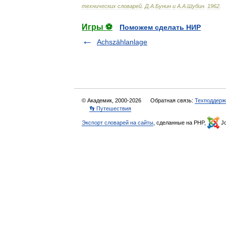
технических
словарей
.
Д
.
А
.
Бунин
и
А
.
А
.
Шубин
.
1962
.
Игры ⚽
Поможем сделать НИР
Achszählanlage
© Академик, 2000-2026
Обратная связь:
Техподдерж
👣 Путешествия
Экспорт словарей на сайты
, сделанные на PHP,
Jo