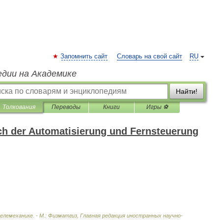
Запомнить сайт
Словарь на свой сайт
RU
едии на Академике
Найти!
Толкования
Переводы
Книги
Игры ⚽
h der Automatisierung und Fernsteuerung
елемеханике
. -
М
.
:
Физматгиз
,
Главная
редакция
иностранных
научно
-