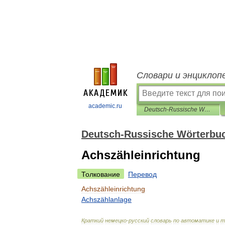
Словари и энциклоп
academic.ru
Deutsch-Russische Wörterbuch der Automatisierung und Fernsteuerung
Deutsch-Russische Wörterbuc
Achszähleinrichtung
Толкование
Перевод
Achszähleinrichtung
Achszählanlage
Краткий
немецко
-
русский
словарь
по
автоматике
и
т